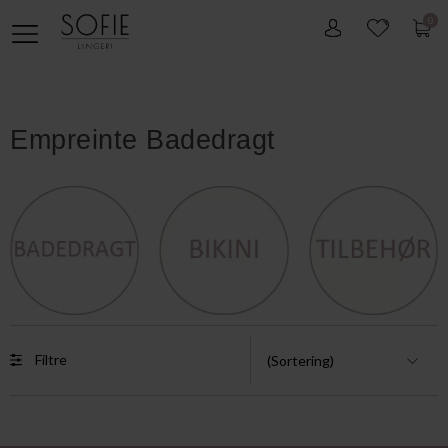
0
Empreinte Badedragt
Filtre