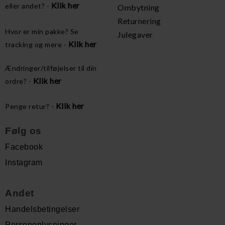
Klik her
eller andet? -
Ombytning
Returnering
Hvor er min pakke? Se
Julegaver
Klik her
tracking og mere -
Ændringer/tilføjelser til din
Klik her
ordre? -
Klik her
Penge retur? -
Følg os
Facebook
Instagram
Andet
Handelsbetingelser
Personoplysninger