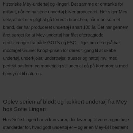
historiske Mey-undertøj og -lingeri. Det samme er omtanke for 
miljøet, når en ny serie undertøj bliver produceret. Her siger Mey 
selv, at det er vigtigt at gå forrest i branchen, når man som et 
brand, der har produceret undertøj i snart 100 år. Det har gennem 
året sørget for at Mey-undertøj har fået eftertragtede 
certificeringer fra både GOTS og FSC – ligesom de også har 
modtaget Grüner Knopf-prisen for deres tilgang til at skabe 
undertøj, underkjoler, undertrøjer, trusser og nattøj mv. med 
perfekt pasform og moderigtig stil uden at gå på kompromis med 
hensynet til naturen.
Oplev serien af blødt og lækkert undertøj fra Mey 
hos Sofie Lingeri
Hos Sofie Lingeri har vi kun varer, der lever op til vores egne høje
standarder for, hvad godt undertøj er – og er en Mey-BH bestemt