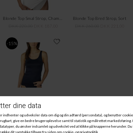
Blonde Top Smal Strop, Champagner
Blonde Top Bred Strop, Sort
DKK 220,00
DKK 187,00
DKK 260,00
DKK 221,00
-15%
Mey Top Bred Strop, Midnight Blue
DKK 209,00
DKK 177,65
Meys behagelige undertøj og BH'er bygger 