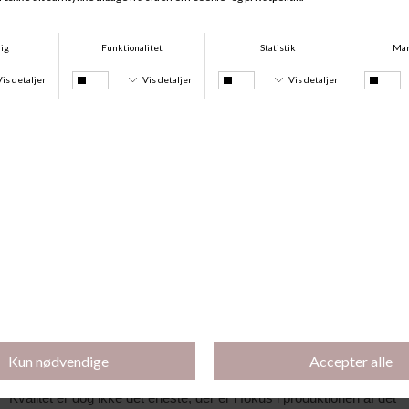
på næsten 100 års forfining af undertøj
Brandet Mey bliv stiftet af Franz Mey helt tilbage i 1928. Og 
selvom de feminine kollektioner af lingeri først kom til senere, er 
de produceret med en enormt stor viden om komfort. En Mey BH 
er derfor det oplagte valg til dig, der ikke går på kompromis med 
kvalitet. For her er der fokus på at skabe undertøj med den helt 
perfekte pasform i bløde materialer – og det gælder naturligvis 
også for deres øvrige undertøj som for eksempel trusser, 
underkjoler og nattøj, som du naturligvis også kan finde her i 
vores webshop.
Miljøvenlig og sikker produktion af enhver Mey-
BH
Kvalitet er dog ikke det eneste, der er i fokus i produktionen af det 