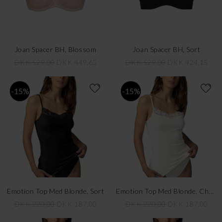
Joan Spacer BH, Blossom
Joan Spacer BH, Sort
DKK 529,00
DKK 449,65
DKK 529,00
DKK 424,15
-15%
-15%
Emotion Top Med Blonde, Sort
Emotion Top Med Blonde, Champange
DKK 220,00
DKK 187,00
DKK 220,00
DKK 187,00