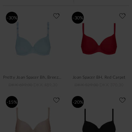
-30%
-30%
Pretty Joan Spacer Bh, Breezy Blue
Joan Spacer BH, Red Carpet
DKK 699,00
DKK 489,30
DKK 529,00
DKK 370,30
-15%
-20%