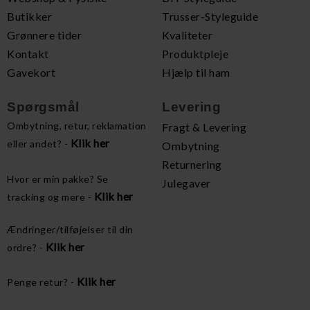
Butikker
Trusser-Styleguide
Grønnere tider
Kvaliteter
Kontakt
Produktpleje
Gavekort
Hjælp til ham
Spørgsmål
Levering
Ombytning, retur, reklamation
Fragt & Levering
Klik her
eller andet? -
Ombytning
Returnering
Hvor er min pakke? Se
Julegaver
Klik her
tracking og mere -
Ændringer/tilføjelser til din
Klik her
ordre? -
Klik her
Penge retur? -