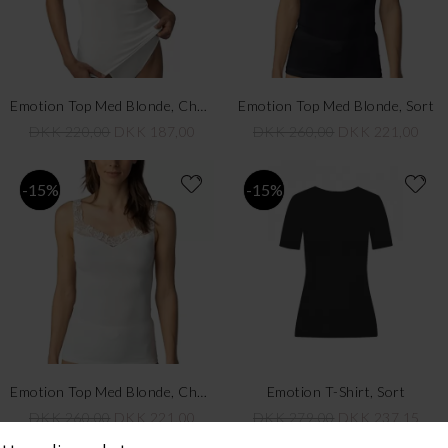
Emotion Top Med Blonde, Champange
Emotion Top Med Blonde, Sort
DKK 220,00
DKK 187,00
DKK 260,00
DKK 221,00
-15%
-15%
Emotion Top Med Blonde, Champange
Emotion T-Shirt, Sort
DKK 260,00
DKK 221,00
DKK 279,00
DKK 237,15