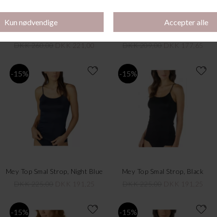
Blonde Top Bred Strop, Sort
Mey Top Bred Strop, Midnight Blue
DKK 260,00
DKK 221,00
DKK 209,00
DKK 177,65
-15%
-15%
Mey Top Smal Strop, Night Blue
Mey Top Smal Strop, Black
DKK 225,00
DKK 191,25
DKK 225,00
DKK 191,25
-15%
-15%