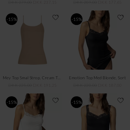
DKK 279,00
DKK 237,15
DKK 209,00
DKK 177,65
-15%
-15%
Mey Top Smal Strop, Cream Tan
Emotion Top Med Blonde, Sort
DKK 225,00
DKK 191,25
DKK 220,00
DKK 187,00
-15%
-15%