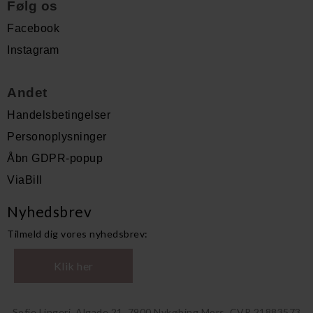
Følg os
Facebook
Instagram
Andet
Handelsbetingelser
Personoplysninger
Åbn GDPR-popup
ViaBill
Nyhedsbrev
Tilmeld dig vores nyhedsbrev:
Klik her
Sofie Lingeri, Algade 21, 7900 Nykøbing Mors, CVR 21883573