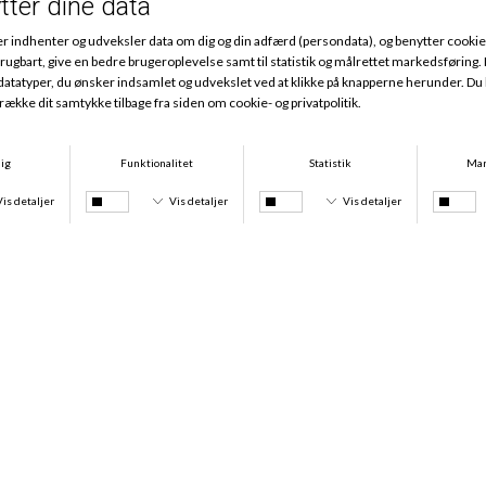
-15%
-15%
Mey Top Bred Strop, Soft Skin
Blonde Top Smal Strop, Champagner
DKK 209,00
DKK 177,65
DKK 220,00
DKK 187,00
-15%
-15%