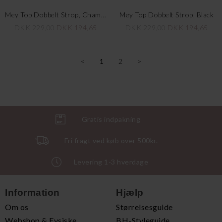
Mey Top Dobbelt Strop, Champagner
Mey Top Dobbelt Strop, Black
DKK 229,00
DKK 194,65
DKK 229,00
DKK 194,65
<
1
2
>
Gratis indpakning
Fri fragt ved køb over 500kr.
Levering 1-3 hverdage
Information
Hjælp
Om os
Størrelsesguide
Webshop & Fysiske
BH-Styleguide