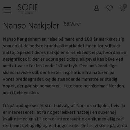
0
Nanso Natkjoler
58 Varer
Nanso har gennem en rejse på mere end 100 år markeret sig
som en af de bedste brands på markedet inden for stilfuldt
nattøj. Specielt deres natkjoler er et eksempel på, hvordan en
designfilosofi, der er udpræget tidløs, alligevel kan blive ved
med at være forfriskende i sit udtryk. Den umiskendelige
skandinaviske stil, der henter inspiration fra naturen på
vores breddegrader, og de spændende mønstre er stadig
noget, der gør sig bemærket – ikke bare herhjemme i Norden,
men i hele verden.
Gå på opdagelse i et stort udvalg af Nanso-natkjoler, hvis du
er interesseret i at få noget lækkert nattøj i en superhøj
kvalitet med en stil, som er interessant og unik, men alligevel
ekstremt behagelig og velfungerende. Det er vi sikre på, at du