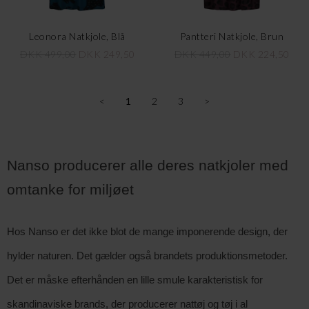
Leonora Natkjole, Blå
Pantteri Natkjole, Brun
DKK 499,00
DKK 249,50
DKK 449,00
DKK 224,50
<
1
2
3
>
Nanso producerer alle deres natkjoler med 
omtanke for miljøet
Hos Nanso er det ikke blot de mange imponerende design, der 
hylder naturen. Det gælder også brandets produktionsmetoder. 
Det er måske efterhånden en lille smule karakteristisk for 
skandinaviske brands, der producerer nattøj og tøj i al 