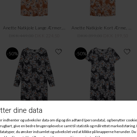
Anette Natkjole Lange Ærmer, Brun
Anette Natkjole Kort Ærme, Brun
DKK 449,00
DKK 224,50
DKK 399,00
DKK 199,50
-50%
-50%
Anette Natkjole Lange Ærmer, Blå
Anette Natkjole Kort Ærme, Blå
DKK 449,00
DKK 224,50
DKK 399,00
DKK 199,50