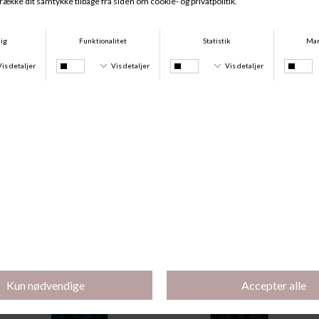
-50%
-50%
Kaisli Natkjole Lang Ærme, Sort
Kaisli Natkjole Kort Ærme, Sort
DKK 449,00
DKK 224,50
DKK 399,00
DKK 199,50
-50%
-50%