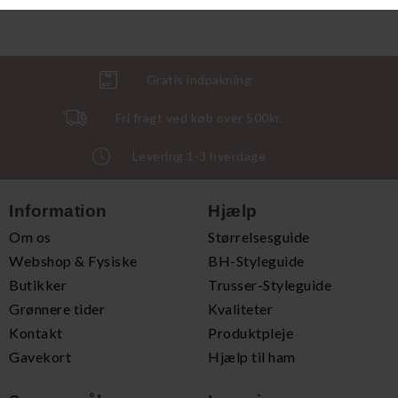
Gratis indpakning
Fri fragt ved køb over 500kr.
Levering 1-3 hverdage
Information
Hjælp
Om os
Størrelsesguide
Webshop & Fysiske
BH-Styleguide
Butikker
Trusser-Styleguide
Grønnere tider
Kvaliteter
Kontakt
Produktpleje
Gavekort
Hjælp til ham