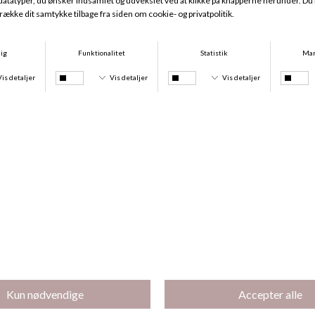
Aswan Bikini Maxi, Fiesta Red
Aswan Bikini Tai, Fiesta Red
DKK 339,00
DKK 271,20
DKK 289,00
DKK 231,20
100,-
-50%
Tanzania Bikini Tai, Calm Tropics
Holiday Tai Med Bindebånd, Sunny Chocolate
DKK 419,00
DKK 209,50
DKK 339,00
DKK 100,00