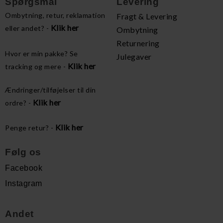
Spørgsmål
Levering
Ombytning, retur, reklamation
Fragt & Levering
Klik her
eller andet? -
Ombytning
Returnering
Hvor er min pakke? Se
Julegaver
Klik her
tracking og mere -
Ændringer/tilføjelser til din
Klik her
ordre? -
Klik her
Penge retur? -
Følg os
Facebook
Instagram
Andet