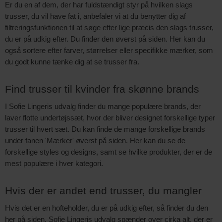
Er du en af dem, der har fuldstændigt styr på hvilken slags
trusser, du vil have fat i, anbefaler vi at du benytter dig af
filtreringsfunktionen til at søge efter lige præcis den slags trusser,
du er på udkig efter. Du finder den øverst på siden. Her kan du
også sortere efter farver, størrelser eller specifikke mærker, som
du godt kunne tænke dig at se trusser fra.
Find trusser til kvinder fra skønne brands
I Sofie Lingeris udvalg finder du mange populære brands, der
laver flotte undertøjssæt, hvor der bliver designet forskellige typer
trusser til hvert sæt. Du kan finde de mange forskellige brands
under fanen 'Mærker' øverst på siden. Her kan du se de
forskellige styles og designs, samt se hvilke produkter, der er de
mest populære i hver kategori.
Hvis der er andet end trusser, du mangler
Hvis det er en hofteholder, du er på udkig efter, så finder du den
her på siden. Sofie Lingeris udvalg spænder over cirka alt, der er