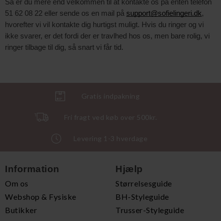
Så er du mere end velkommen til at kontakte os på enten telefon
51 62 08 22 eller sende os en mail på
support@sofielingeri.dk
,
hvorefter vi vil kontakte dig hurtigst muligt. Hvis du ringer og vi
ikke svarer, er det fordi der er travlhed hos os, men bare rolig, vi
ringer tilbage til dig, så snart vi får tid.
Gratis indpakning
Fri fragt ved køb over 500kr.
Levering 1-3 hverdage
Information
Hjælp
Om os
Størrelsesguide
Webshop & Fysiske
BH-Styleguide
Butikker
Trusser-Styleguide