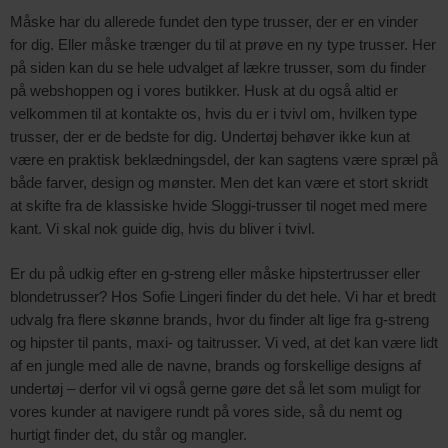
Måske har du allerede fundet den type trusser, der er en vinder
for dig. Eller måske trænger du til at prøve en ny type trusser. Her
på siden kan du se hele udvalget af lækre trusser, som du finder
på webshoppen og i vores butikker. Husk at du også altid er
velkommen til at kontakte os, hvis du er i tvivl om, hvilken type
trusser, der er de bedste for dig. Undertøj behøver ikke kun at
være en praktisk beklædningsdel, der kan sagtens være spræl på
både farver, design og mønster. Men det kan være et stort skridt
at skifte fra de klassiske hvide Sloggi-trusser til noget med mere
kant. Vi skal nok guide dig, hvis du bliver i tvivl.
Er du på udkig efter en g-streng eller måske hipstertrusser eller
blondetrusser? Hos Sofie Lingeri finder du det hele. Vi har et bredt
udvalg fra flere skønne brands, hvor du finder alt lige fra g-streng
og hipster til pants, maxi- og taitrusser. Vi ved, at det kan være lidt
af en jungle med alle de navne, brands og forskellige designs af
undertøj – derfor vil vi også gerne gøre det så let som muligt for
vores kunder at navigere rundt på vores side, så du nemt og
hurtigt finder det, du står og mangler.