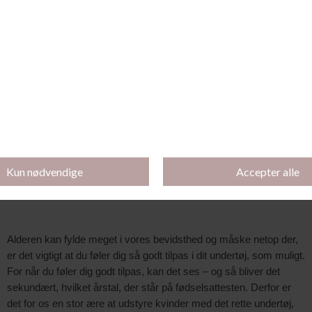
<
1
20
21
22
38
>
Hos Sofie Lingeri forstår vi kvinders behov
Vi kvinder har det med at blive vanedyr, når det kommer til vores
undertøj. Men det kan være en god idé at holde øje med din egen
størrelse med jævne mellemrum, da du vil kunne få det bedste ud
af dit undertøj, når du har det helt rigtige design på i den helt rette
størrelse. Flere ting kan spille ind, når det handler om din krop og
dens udvikling gennem livet, såsom graviditet, vægttab eller
-øgning og den uundgåelige, alderen.
Alderen kan fylde meget i vores bevidsthed og måske netop der,
er det vigtigt at du føler dig så godt tilpas i dit undertøj, som muligt.
For når du føler dig godt tilpas, kan det ses – og så bliver det
sekundært, hvilket årstal, der står på fødselsattesten. Derfor er
det for os en stor ære at udstyre kvinder med det rette undertøj,