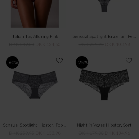
Italian Tai, Alluring Pink
Sensual Spotlight Brazilian, Pebble Grey
DKK 249,00
DKK 124,50
DKK 259,95
DKK 103,98
-60%
-25%
Sensual Spotlight Hipster, Pebble Grey
Night in Vegas Hipster, Sort
DKK 259,95
DKK 103,98
DKK 179,00
DKK 134,96