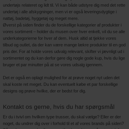
undertøjs relateret og lidt til. Vi kan både udstyre dig med det rette
undertøj i alle afskygninger, men vi er også leveringsdygtige i
nattøj, badetøj, hyggetøj og meget mere.
Øverst på siden finder du de forskellige kategorier af produkter i
vores sortiment – holder du musen over hver enkelt, vil du se alle
underkategorierne for hver af dem. Husk altid at tjekke vores
tilbud og outlet, da der kan være mange lækre produkter til en god
pris der. For at holde vores udvalg relevant, skifter vi jævnligt ud i
sortimentet og du kan derfor gøre dig nogle gode kup, hvis du lige
bruger et par minutter på at se vores udsalg igennem.
Det er også en oplagt mulighed for at prøve noget nyt uden det
skal koste ret meget. Du kan eventuelt købe et par forskellige
designs og prøve hvilke, der er bedst for dig.
Kontakt os gerne, hvis du har spørgsmål
Er du i tvivl om hvilken type trusser, du skal vælge? Eller er der
noget, du undrer dig over i forhold til et af vores brands på siden?