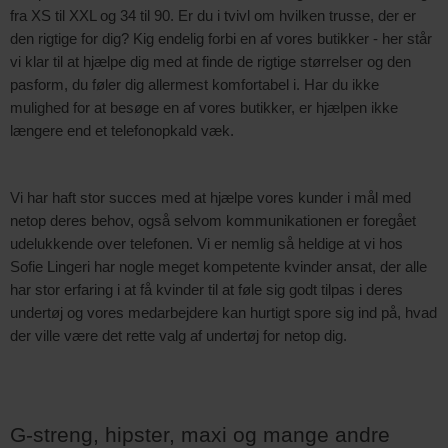
fra XS til XXL og 34 til 90. Er du i tvivl om hvilken trusse, der er
den rigtige for dig? Kig endelig forbi en af vores butikker - her står
vi klar til at hjælpe dig med at finde de rigtige størrelser og den
pasform, du føler dig allermest komfortabel i. Har du ikke
mulighed for at besøge en af vores butikker, er hjælpen ikke
længere end et telefonopkald væk.
Vi har haft stor succes med at hjælpe vores kunder i mål med
netop deres behov, også selvom kommunikationen er foregået
udelukkende over telefonen. Vi er nemlig så heldige at vi hos
Sofie Lingeri har nogle meget kompetente kvinder ansat, der alle
har stor erfaring i at få kvinder til at føle sig godt tilpas i deres
undertøj og vores medarbejdere kan hurtigt spore sig ind på, hvad
der ville være det rette valg af undertøj for netop dig.
G-streng, hipster, maxi og mange andre