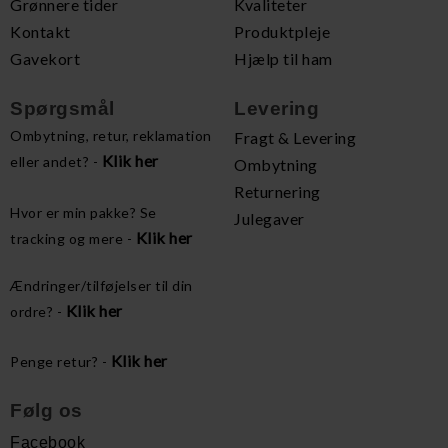
Grønnere tider
Kvaliteter
Kontakt
Produktpleje
Gavekort
Hjælp til ham
Spørgsmål
Levering
Ombytning, retur, reklamation
Fragt & Levering
Klik her
eller andet? -
Ombytning
Returnering
Hvor er min pakke? Se
Julegaver
Klik her
tracking og mere -
Ændringer/tilføjelser til din
Klik her
ordre? -
Klik her
Penge retur? -
Følg os
Facebook