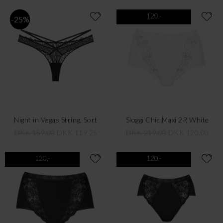
120,-
-25%
Night in Vegas String, Sort
Sloggi Chic Maxi 2P, White
DKK 159,00
DKK 119,25
DKK 219,00
DKK 120,00
120,-
120,-