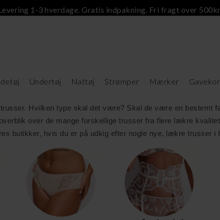
Levering 1-3 hverdage. Gratis indpakning. Fri fragt over 500kr
902 Varer
detøj
Undertøj
Nattøj
Strømper
Mærker
Gavekor
ber trusser. Hvilken type skal det være? Skal de være en bestemt
overblik over de mange forskellige trusser fra flere lækre kvalitet
es butikker, hvis du er på udkig efter nogle nye, lækre trusser i h