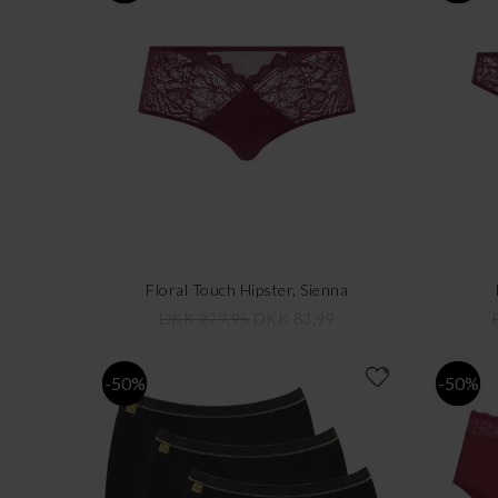
Floral Touch Hipster, Sienna
DKK 279,95
DKK 83,99
-50%
-50%