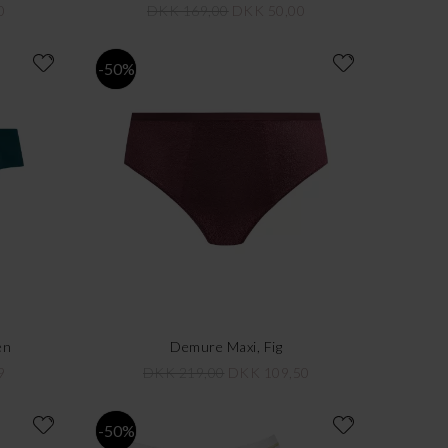
0
DKK 169,00
DKK 50,00
-50%
en
Demure Maxi, Fig
9
DKK 219,00
DKK 109,50
-50%