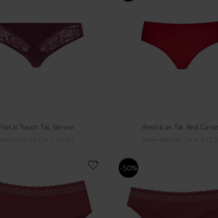
Floral Touch Tai, Sienna
American Tai, Red Carp
DKK 279,95
DKK 83,99
DKK 189,00
DKK 132,
-50%