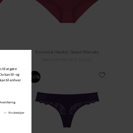
rsala
Essential Hipster, Sweet Marsala
8
DKK 219,95
DKK 100,00
-50%