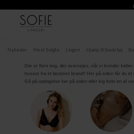
Trusser til stilbevidste kvinder
Nyheder
Mest Solgte
Lingeri
Hjælp til badetøj
Ba
Der er flere ting, der overvejes, når vi kvinder kø
trusser fra et bestemt brand? Her på siden får du et 
Gå på opdagelse her på siden eller kig forbi en af vor