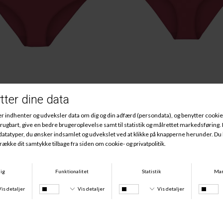
Of Modal Midi, Sweet Marsala
Feel Of Modal Tai, Sweet Ma
DKK 149,95
DKK 74,98
DKK 149,95
DKK 74,9
-50%