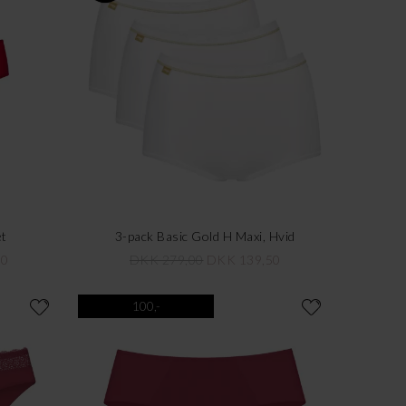
et
3-pack Basic Gold H Maxi, Hvid
30
DKK 279,00
DKK 139,50
100,-