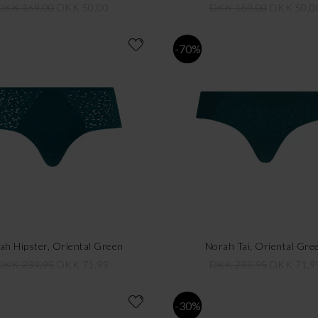
DKK 169,00
DKK 50,00
DKK 169,00
DKK 50,0
-70%
ah Hipster, Oriental Green
Norah Tai, Oriental Gre
DKK 239,95
DKK 71,99
DKK 239,95
DKK 71,9
-30%