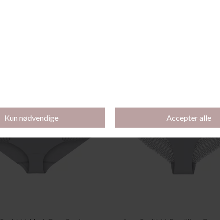
 Of Modal Tai, Royal Purple
Amourette Maxi, Royal Pu
DKK 149,95
DKK 74,98
DKK 239,95
DKK 119,
-50%