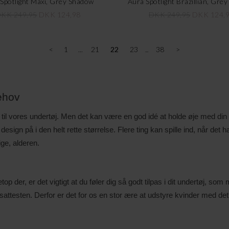
Spotlight Maxi, Grey Shadow
Aura Spotlight Brazillian, Gre
KK 249,95
DKK 124,98
DKK 249,95
DKK 124,
<
1
21
22
23
38
>
behov
 til vores undertøj. Men det kan være en god idé at holde øje med d
ge design på i den helt rette størrelse. Flere ting kan spille ind, når de
ge, alderen.
der, er det vigtigt at du føler dig så godt tilpas i dit undertøj, som m
elsattesten. Derfor er det for os en stor ære at udstyre kvinder med de