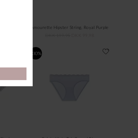
rple
Amourette Hipster String, Royal Purple
98
DKK 199,95
DKK 99,98
-30%