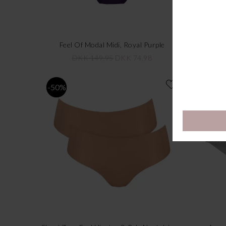
Feel Of Modal Midi, Royal Purple
Feel
DKK 149,95
DKK 74,98
-50%
-50%