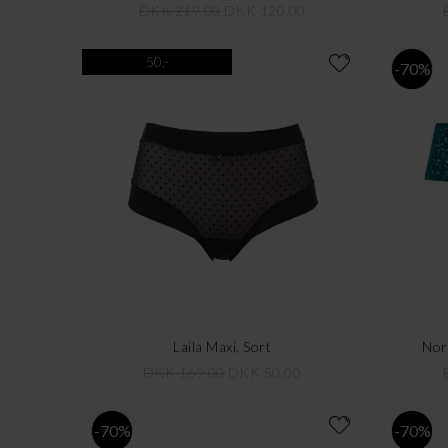
DKK 219,00
DKK 120,00
50,-
-70%
Laila Maxi, Sort
Nor
DKK 169,00
DKK 50,00
-70%
-70%