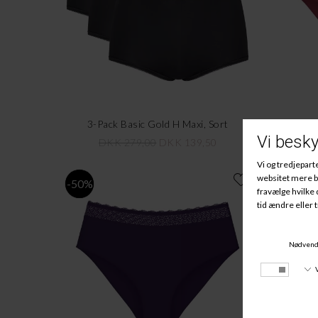
3-Pack Basic Gold H Maxi, Sort
Feel 
DKK 279,00
DKK 139,50
-50%
-50%