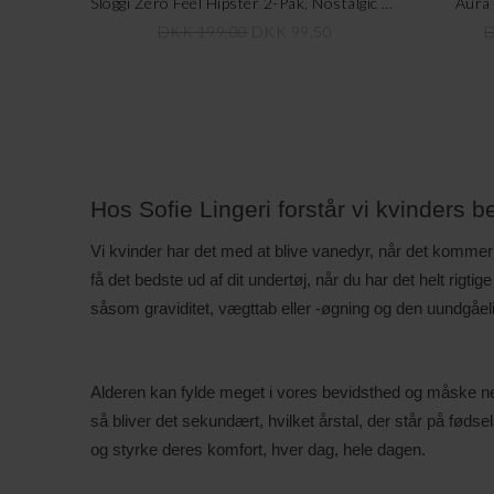
Sloggi Zero Feel Hipster 2-Pak, Nostalgic Brown
Aura 
DKK 199,00
DKK 99,50
D
Hos Sofie Lingeri forstår vi kvinders 
Vi kvinder har det med at blive vanedyr, når det kommer
få det bedste ud af dit undertøj, når du har det helt rigti
såsom graviditet, vægttab eller -øgning og den uundgåeli
Alderen kan fylde meget i vores bevidsthed og måske netop 
så bliver det sekundært, hvilket årstal, der står på føds
og styrke deres komfort, hver dag, hele dagen.