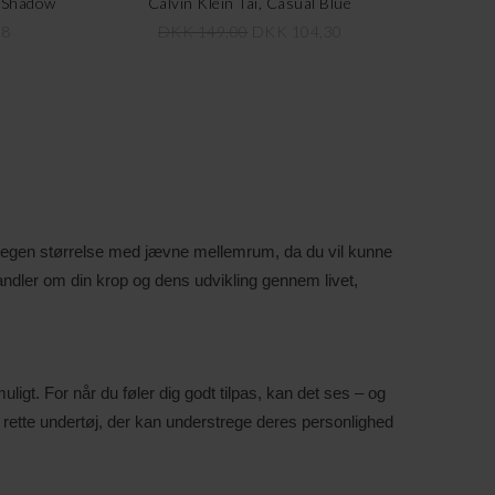
y Shadow
Calvin Klein Tai, Casual Blue
98
DKK 149,00
DKK 104,30
in egen størrelse med jævne mellemrum, da du vil kunne
t handler om din krop og dens udvikling gennem livet,
uligt. For når du føler dig godt tilpas, kan det ses – og
t rette undertøj, der kan understrege deres personlighed