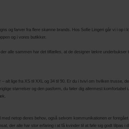
s og farver fra flere skønne brands. Hos Sofie Lingeri går vi i op i k
oppen og i vores butikker.
ds, der alle sammen har det tilfælles, at de designer lækre underbukser 
 – alt lige fra XS til XXL og 34 til 90. Er du i tvivl om hvilken trusse, d
 de rigtige størrelser og den pasform, du føler dig allermest komfortabel
væk.
ål med netop deres behov, også selvom kommunikationen er foregået ud
, der alle har stor erfaring i at få kvinder til at føle sig godt tilpas